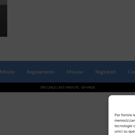
 Minute
Regolamento
Mission
Registrati
Con
SPECIALE LAST MINUTE - SH WEB
Per fornire 
memorizzare 
tecnologie c
unici su que