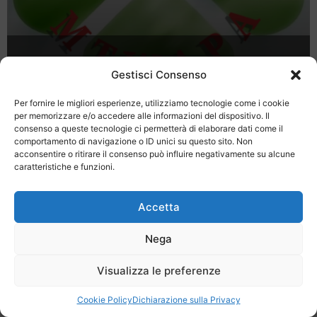
Vacanze in Kenya
Gestisci Consenso
Per fornire le migliori esperienze, utilizziamo tecnologie come i cookie
per memorizzare e/o accedere alle informazioni del dispositivo. Il
consenso a queste tecnologie ci permetterà di elaborare dati come il
comportamento di navigazione o ID unici su questo sito. Non
acconsentire o ritirare il consenso può influire negativamente su alcune
caratteristiche e funzioni.
Last Minute
Regolamento
Mission
Registrati
Contatti
Accetta
SPECIALE LAST MINUTE - SH WEB
Nega
Visualizza le preferenze
Cookie Policy
Dichiarazione sulla Privacy