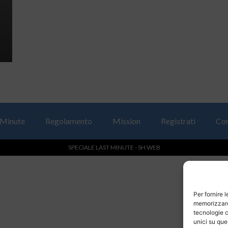
 Minute
Regolamento
Mission
Registrati
Con
SPECIALE LAST MINUTE - SH WEB
Per fornire 
memorizzare 
tecnologie c
unici su que