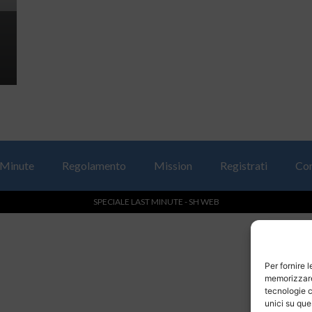
 Minute
Regolamento
Mission
Registrati
Con
SPECIALE LAST MINUTE - SH WEB
Per fornire 
memorizzare 
tecnologie c
unici su que