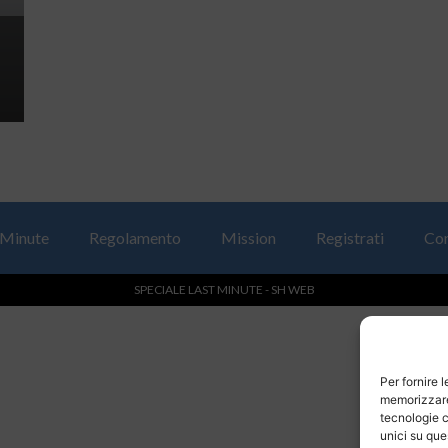
 Minute
Regolamento
Mission
Registrati
Con
SPECIALE LAST MINUTE - SH WEB
Per fornire 
memorizzare 
tecnologie c
unici su que