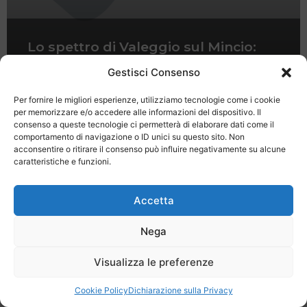
Lo spettro di Valeggio sul Mincio:
una leggenda dai fondamenti storici
Gestisci Consenso
Per fornire le migliori esperienze, utilizziamo tecnologie come i cookie
per memorizzare e/o accedere alle informazioni del dispositivo. Il
consenso a queste tecnologie ci permetterà di elaborare dati come il
comportamento di navigazione o ID unici su questo sito. Non
acconsentire o ritirare il consenso può influire negativamente su alcune
caratteristiche e funzioni.
Last Minute
Regolamento
Mission
Registrati
Contatti
Accetta
SPECIALE LAST MINUTE - SH WEB
Nega
Visualizza le preferenze
Cookie Policy
Dichiarazione sulla Privacy