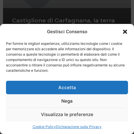
Castiglione di Garfagnana, la terra
del Buffardello
Gestisci Consenso
Per fornire le migliori esperienze, utilizziamo tecnologie come i cookie
per memorizzare e/o accedere alle informazioni del dispositivo. Il
consenso a queste tecnologie ci permetterà di elaborare dati come il
comportamento di navigazione o ID unici su questo sito. Non
acconsentire o ritirare il consenso può influire negativamente su alcune
caratteristiche e funzioni.
Last Minute
Regolamento
Mission
Registrati
Contatti
Accetta
SPECIALE LAST MINUTE - SH WEB
Nega
Visualizza le preferenze
Cookie Policy
Dichiarazione sulla Privacy