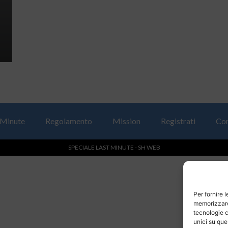
 Minute
Regolamento
Mission
Registrati
Con
SPECIALE LAST MINUTE - SH WEB
Per fornire 
memorizzare 
tecnologie c
unici su que