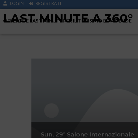
LOGIN
REGISTRATI
LAST MINUTE A 360°
OFFERTE E LAST MINUTE PER IL TURISIMO ED AZIENDE
Sun, 29° Salone Internazionale