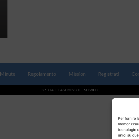
 Minute
Regolamento
Mission
Registrati
Con
SPECIALE LAST MINUTE - SH WEB
Per fornire 
memorizzare 
tecnologie c
unici su que