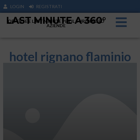
LOGIN
REGISTRATI
LAST MINUTE A 360°
OFFERTE E LAST MINUTE PER IL TURISIMO ED
AZIENDE
hotel rignano flaminio