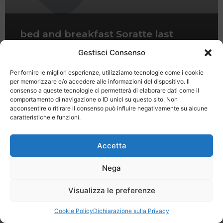
bed and breakfast Soratte last
minute Pasqua
Gestisci Consenso
Per fornire le migliori esperienze, utilizziamo tecnologie come i cookie
per memorizzare e/o accedere alle informazioni del dispositivo. Il
consenso a queste tecnologie ci permetterà di elaborare dati come il
comportamento di navigazione o ID unici su questo sito. Non
acconsentire o ritirare il consenso può influire negativamente su alcune
caratteristiche e funzioni.
Last Minute
Regolamento
Mission
Registrati
Contatti
Accetta
SPECIALE LAST MINUTE - SH WEB
Nega
Visualizza le preferenze
Cookie Policy
Dichiarazione sulla Privacy