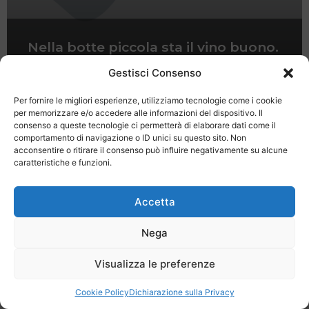
Nella botte piccola sta il vino buono.
Hotel Morfeo, Mantova
Gestisci Consenso
Per fornire le migliori esperienze, utilizziamo tecnologie come i cookie
per memorizzare e/o accedere alle informazioni del dispositivo. Il
consenso a queste tecnologie ci permetterà di elaborare dati come il
comportamento di navigazione o ID unici su questo sito. Non
acconsentire o ritirare il consenso può influire negativamente su alcune
caratteristiche e funzioni.
Last Minute
Regolamento
Mission
Registrati
Contatti
Accetta
SPECIALE LAST MINUTE - SH WEB
Nega
Visualizza le preferenze
Cookie Policy
Dichiarazione sulla Privacy