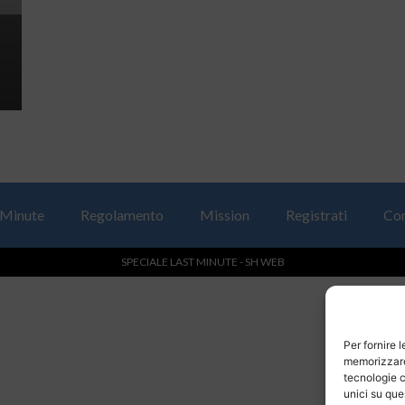
 Minute
Regolamento
Mission
Registrati
Con
SPECIALE LAST MINUTE - SH WEB
Per fornire 
memorizzare 
tecnologie c
unici su que