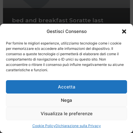
bed and breakfast Soratte last
minute Pasqua
Gestisci Consenso
Per fornire le migliori esperienze, utilizziamo tecnologie come i cookie
per memorizzare e/o accedere alle informazioni del dispositivo. Il
consenso a queste tecnologie ci permetterà di elaborare dati come il
comportamento di navigazione o ID unici su questo sito. Non
acconsentire o ritirare il consenso può influire negativamente su alcune
caratteristiche e funzioni.
Last Minute
Regolamento
Mission
Registrati
Contatti
Accetta
SPECIALE LAST MINUTE - SH WEB
Nega
Visualizza le preferenze
Cookie Policy
Dichiarazione sulla Privacy