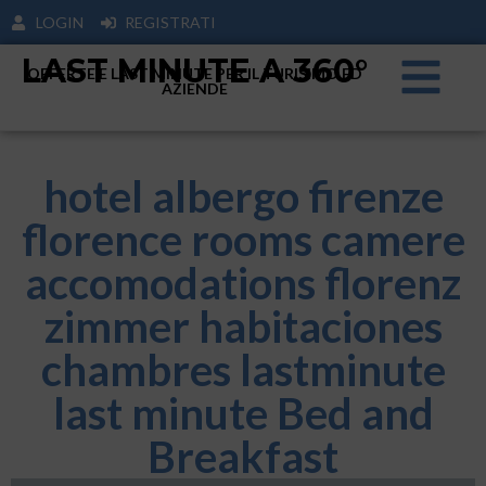
LOGIN
REGISTRATI
LAST MINUTE A 360°
OFFERTE E LAST MINUTE PER IL TURISIMO ED
AZIENDE
hotel albergo firenze
florence rooms camere
accomodations florenz
zimmer habitaciones
chambres lastminute
last minute Bed and
Breakfast