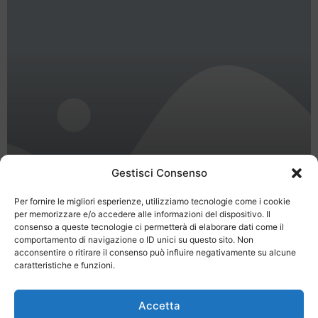
Gestisci Consenso
75th ART – International
HandicraftsTrade Fair – the art of
Per fornire le migliori esperienze, utilizziamo tecnologie come i cookie
per memorizzare e/o accedere alle informazioni del dispositivo. Il
making – from 30 Apr 2011 to 08
consenso a queste tecnologie ci permetterà di elaborare dati come il
May 2011
comportamento di navigazione o ID unici su questo sito. Non
acconsentire o ritirare il consenso può influire negativamente su alcune
caratteristiche e funzioni.
Accetta