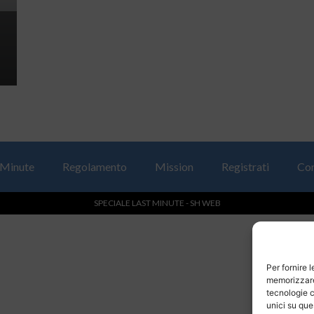
 Minute
Regolamento
Mission
Registrati
Con
SPECIALE LAST MINUTE - SH WEB
Per fornire 
memorizzare 
tecnologie c
unici su que