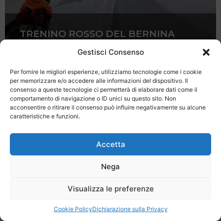
TRENINO ROSSO DEL BERNINA
FORMATO FAMIGLIA
Gestisci Consenso
Per fornire le migliori esperienze, utilizziamo tecnologie come i cookie
per memorizzare e/o accedere alle informazioni del dispositivo. Il
consenso a queste tecnologie ci permetterà di elaborare dati come il
comportamento di navigazione o ID unici su questo sito. Non
acconsentire o ritirare il consenso può influire negativamente su alcune
caratteristiche e funzioni.
Last Minute
Regolamento
Mission
Registrati
Contatti
Accetta
SPECIALE LAST MINUTE - SH WEB
Nega
Visualizza le preferenze
Cookie Policy
Dichiarazione sulla Privacy