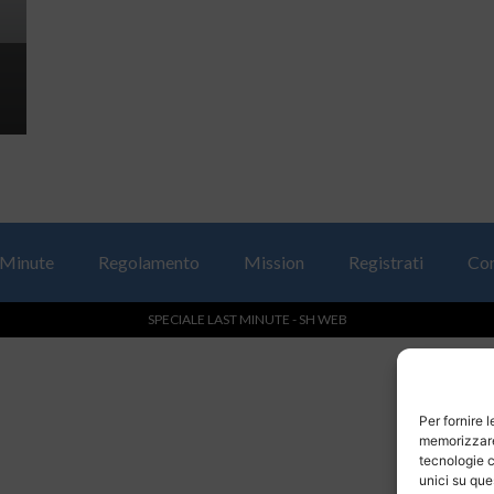
 Minute
Regolamento
Mission
Registrati
Con
SPECIALE LAST MINUTE - SH WEB
Per fornire 
memorizzare 
tecnologie c
unici su que