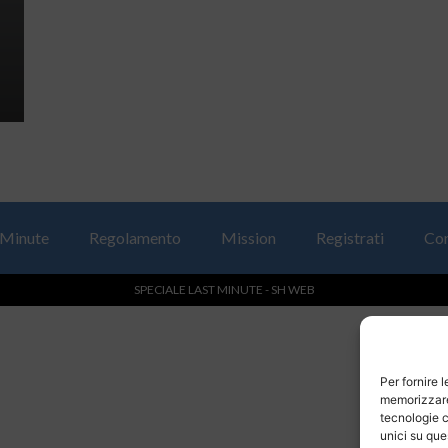
 Minute
Regolamento
Mission
Registrati
Con
SPECIALE LAST MINUTE - SH WEB
Per fornire 
memorizzare 
tecnologie c
unici su que