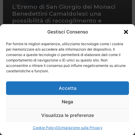
L’Eremo di San Giorgio dei Monaci
Benedettini Camaldolesi: una
possibilità di raccoglimento e
meditazione sul Lago di Garda
Gestisci Consenso
Per fornire le migliori esperienze, utilizziamo tecnologie come i cookie
per memorizzare e/o accedere alle informazioni del dispositivo. Il
consenso a queste tecnologie ci permetterà di elaborare dati come il
comportamento di navigazione o ID unici su questo sito. Non
acconsentire o ritirare il consenso può influire negativamente su alcune
caratteristiche e funzioni.
Last Minute
Regolamento
Mission
Registrati
Contatti
Accetta
SPECIALE LAST MINUTE - SH WEB
Nega
Visualizza le preferenze
Cookie Policy
Dichiarazione sulla Privacy