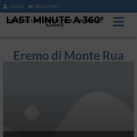
LOGIN
REGISTRATI
LAST MINUTE A 360°
OFFERTE E LAST MINUTE PER IL TURISIMO ED
AZIENDE
Eremo di Monte Rua