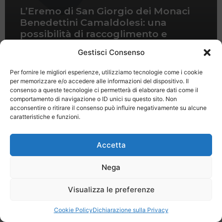
L’Eremo di San Giorgio dei Monaci
Benedettini Camaldolesi: una
possibilità di raccoglimento e
meditazione sul Lago di Garda
Gestisci Consenso
Per fornire le migliori esperienze, utilizziamo tecnologie come i cookie
per memorizzare e/o accedere alle informazioni del dispositivo. Il
consenso a queste tecnologie ci permetterà di elaborare dati come il
comportamento di navigazione o ID unici su questo sito. Non
acconsentire o ritirare il consenso può influire negativamente su alcune
caratteristiche e funzioni.
Last Minute
Regolamento
Mission
Registrati
Contatti
Accetta
SPECIALE LAST MINUTE - SH WEB
Nega
Visualizza le preferenze
Cookie Policy
Dichiarazione sulla Privacy