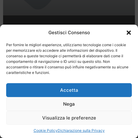
Pienza, la Regina della Val d’Orcia
Gestisci Consenso
Per fornire le migliori esperienze, utilizziamo tecnologie come i cookie
per memorizzare e/o accedere alle informazioni del dispositivo. Il
consenso a queste tecnologie ci permetterà di elaborare dati come il
comportamento di navigazione o ID unici su questo sito. Non
acconsentire o ritirare il consenso può influire negativamente su alcune
caratteristiche e funzioni.
Last Minute
Regolamento
Mission
Registrati
Contatti
Accetta
SPECIALE LAST MINUTE - SH WEB
Nega
Visualizza le preferenze
Cookie Policy
Dichiarazione sulla Privacy