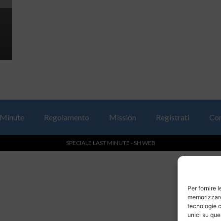
 Minute
Regolamento
Mission
Registrati
Con
SPECIALE LAST MINUTE - SH WEB
Per fornire 
memorizzare 
tecnologie c
unici su que