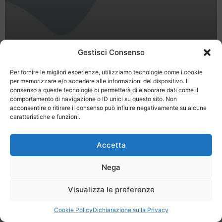
Gestisci Consenso
Opportunità di guadagno
Per fornire le migliori esperienze, utilizziamo tecnologie come i cookie
per memorizzare e/o accedere alle informazioni del dispositivo. Il
consenso a queste tecnologie ci permetterà di elaborare dati come il
comportamento di navigazione o ID unici su questo sito. Non
acconsentire o ritirare il consenso può influire negativamente su alcune
caratteristiche e funzioni.
Last Minute
Regolamento
Mission
Accetta
Registrati
Contatti
Nega
SPECIALE LAST MINUTE - SH WEB
Visualizza le preferenze
Cookie Policy
Dichiarazione sulla Privacy