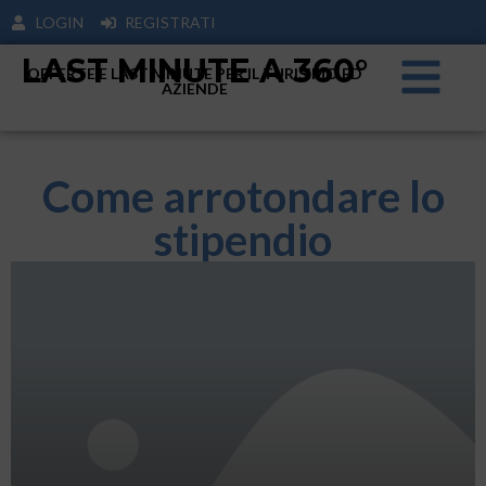
LOGIN
REGISTRATI
LAST MINUTE A 360°
OFFERTE E LAST MINUTE PER IL TURISIMO ED
AZIENDE
Come arrotondare lo
stipendio