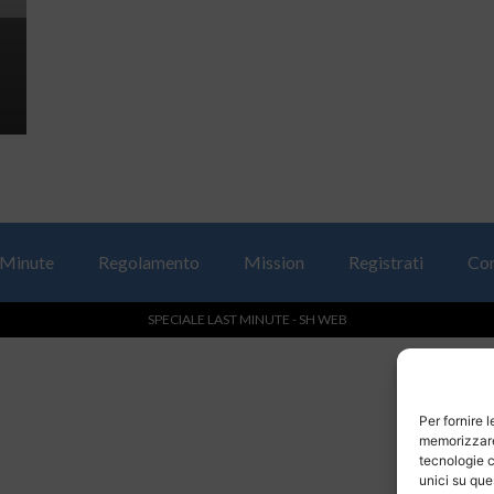
 Minute
Regolamento
Mission
Registrati
Con
SPECIALE LAST MINUTE - SH WEB
Per fornire 
memorizzare 
tecnologie c
unici su que