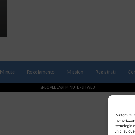
 Minute
Regolamento
Mission
Registrati
Con
SPECIALE LAST MINUTE - SH WEB
Per fornire 
memorizzare 
tecnologie c
unici su que