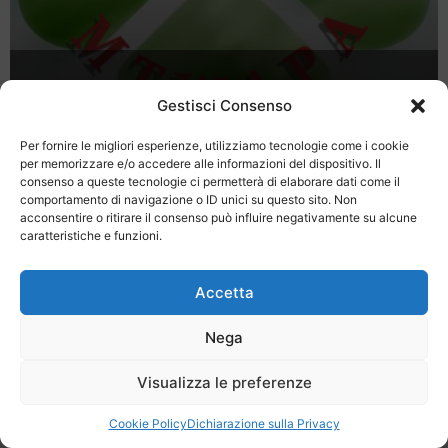
Vacanze in Kenya
Gestisci Consenso
Per fornire le migliori esperienze, utilizziamo tecnologie come i cookie
per memorizzare e/o accedere alle informazioni del dispositivo. Il
consenso a queste tecnologie ci permetterà di elaborare dati come il
comportamento di navigazione o ID unici su questo sito. Non
acconsentire o ritirare il consenso può influire negativamente su alcune
caratteristiche e funzioni.
Last Minute
Regolamento
Mission
Registrati
Contatti
Accetta
SPECIALE LAST MINUTE - SH WEB
Nega
Visualizza le preferenze
Cookie Policy
Dichiarazione sulla Privacy