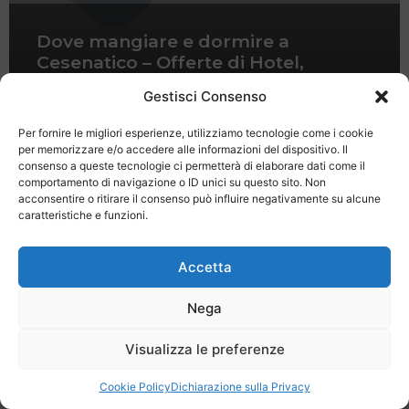
Dove mangiare e dormire a
Cesenatico – Offerte di Hotel,
alberghi, ristoranti
Gestisci Consenso
Per fornire le migliori esperienze, utilizziamo tecnologie come i cookie
per memorizzare e/o accedere alle informazioni del dispositivo. Il
consenso a queste tecnologie ci permetterà di elaborare dati come il
comportamento di navigazione o ID unici su questo sito. Non
acconsentire o ritirare il consenso può influire negativamente su alcune
caratteristiche e funzioni.
Last Minute
Regolamento
Mission
Registrati
Contatti
Accetta
SPECIALE LAST MINUTE - SH WEB
Nega
Visualizza le preferenze
Cookie Policy
Dichiarazione sulla Privacy