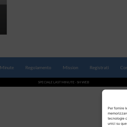
 Minute
Regolamento
Mission
Registrati
Con
SPECIALE LAST MINUTE - SH WEB
Per fornire 
memorizzare 
tecnologie c
unici su que