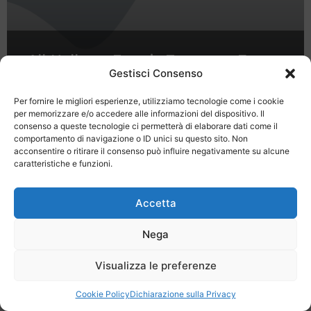
All-Hallows-Even in Tuscany – 7
proposte per Mercoledì 31 Ottobre
Gestisci Consenso
2012
Per fornire le migliori esperienze, utilizziamo tecnologie come i cookie
per memorizzare e/o accedere alle informazioni del dispositivo. Il
consenso a queste tecnologie ci permetterà di elaborare dati come il
comportamento di navigazione o ID unici su questo sito. Non
acconsentire o ritirare il consenso può influire negativamente su alcune
caratteristiche e funzioni.
Last Minute
Regolamento
Mission
Accetta
Registrati
Contatti
Nega
SPECIALE LAST MINUTE - SH WEB
Visualizza le preferenze
Cookie Policy
Dichiarazione sulla Privacy