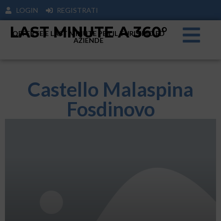
LOGIN
REGISTRATI
LAST MINUTE A 360°
OFFERTE E LAST MINUTE PER IL TURISIMO ED
AZIENDE
Castello Malaspina
Fosdinovo