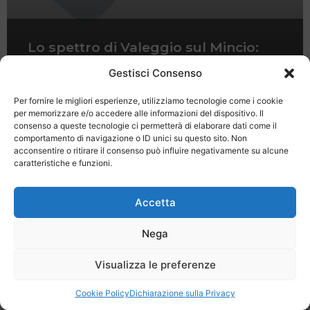
Lo spettro di Valeggio sul Mincio:
una leggenda dai fondamenti storici
Gestisci Consenso
Per fornire le migliori esperienze, utilizziamo tecnologie come i cookie
per memorizzare e/o accedere alle informazioni del dispositivo. Il
consenso a queste tecnologie ci permetterà di elaborare dati come il
comportamento di navigazione o ID unici su questo sito. Non
acconsentire o ritirare il consenso può influire negativamente su alcune
caratteristiche e funzioni.
Last Minute
Regolamento
Mission
Registrati
Contatti
Accetta
SPECIALE LAST MINUTE - SH WEB
Nega
Visualizza le preferenze
Cookie Policy
Dichiarazione sulla Privacy