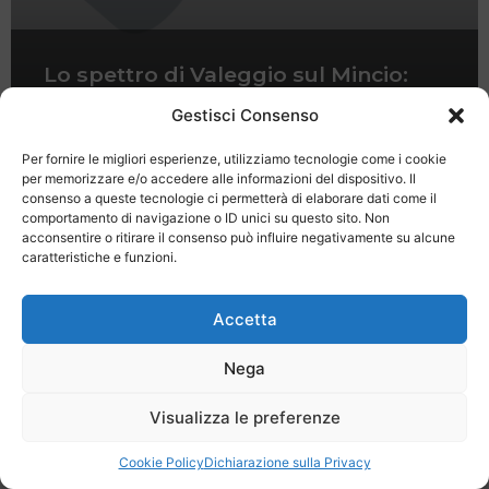
Lo spettro di Valeggio sul Mincio:
una leggenda dai fondamenti storici
Gestisci Consenso
Per fornire le migliori esperienze, utilizziamo tecnologie come i cookie
per memorizzare e/o accedere alle informazioni del dispositivo. Il
consenso a queste tecnologie ci permetterà di elaborare dati come il
comportamento di navigazione o ID unici su questo sito. Non
acconsentire o ritirare il consenso può influire negativamente su alcune
caratteristiche e funzioni.
Last Minute
Regolamento
Mission
Registrati
Contatti
Accetta
SPECIALE LAST MINUTE - SH WEB
Nega
Visualizza le preferenze
Cookie Policy
Dichiarazione sulla Privacy