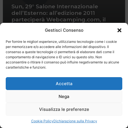
Sun, 29° Salone Internazionale
dell’Esterno: all’edizione 2011
parteciperà Webcamping.com, il
portale dei campeggiatori
Gestisci Consenso
Per fornire le migliori esperienze, utilizziamo tecnologie come i cookie
per memorizzare e/o accedere alle informazioni del dispositivo. Il
consenso a queste tecnologie ci permetterà di elaborare dati come il
comportamento di navigazione o ID unici su questo sito. Non
acconsentire o ritirare il consenso può influire negativamente su alcune
caratteristiche e funzioni.
Last Minute
Regolamento
Mission
Registrati
Contatti
Accetta
SPECIALE LAST MINUTE - SH WEB
Nega
Visualizza le preferenze
Cookie Policy
Dichiarazione sulla Privacy