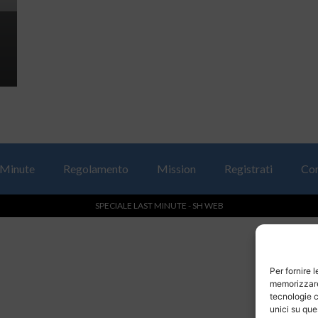
 Minute
Regolamento
Mission
Registrati
Con
SPECIALE LAST MINUTE - SH WEB
Per fornire 
memorizzare 
tecnologie c
unici su que