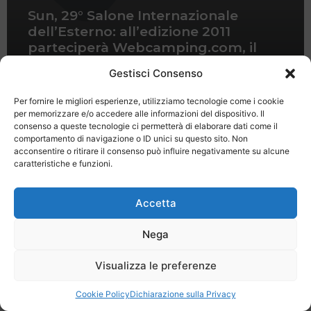
Sun, 29° Salone Internazionale
dell’Esterno: all’edizione 2011
parteciperà Webcamping.com, il
portale dei campeggiatori
Gestisci Consenso
Per fornire le migliori esperienze, utilizziamo tecnologie come i cookie
per memorizzare e/o accedere alle informazioni del dispositivo. Il
consenso a queste tecnologie ci permetterà di elaborare dati come il
comportamento di navigazione o ID unici su questo sito. Non
acconsentire o ritirare il consenso può influire negativamente su alcune
caratteristiche e funzioni.
Last Minute
Regolamento
Mission
Registrati
Contatti
Accetta
SPECIALE LAST MINUTE - SH WEB
Nega
Visualizza le preferenze
Cookie Policy
Dichiarazione sulla Privacy