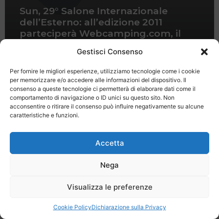
Sun, 29° Salone Internazionale
dell’Esterno: all’edizione 2011
parteciperà Webcamping.com, il
portale dei campeggiatori
Gestisci Consenso
Per fornire le migliori esperienze, utilizziamo tecnologie come i cookie
per memorizzare e/o accedere alle informazioni del dispositivo. Il
consenso a queste tecnologie ci permetterà di elaborare dati come il
comportamento di navigazione o ID unici su questo sito. Non
acconsentire o ritirare il consenso può influire negativamente su alcune
caratteristiche e funzioni.
Last Minute
Regolamento
Mission
Registrati
Contatti
Accetta
SPECIALE LAST MINUTE - SH WEB
Nega
Visualizza le preferenze
Cookie Policy
Dichiarazione sulla Privacy