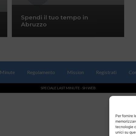
Spendi il tuo tempo in
Abruzzo
 Minute
Regolamento
Mission
Registrati
Con
SPECIALE LAST MINUTE - SH WEB
Per fornire 
memorizzare 
tecnologie c
unici su que