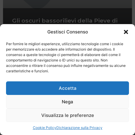
Gli oscuri bassorilievi della Pieve di
San Pietro a Gropina
Gestisci Consenso
Per fornire le migliori esperienze, utilizziamo tecnologie come i cookie
per memorizzare e/o accedere alle informazioni del dispositivo. Il
consenso a queste tecnologie ci permetterà di elaborare dati come il
comportamento di navigazione o ID unici su questo sito. Non
acconsentire o ritirare il consenso può influire negativamente su alcune
caratteristiche e funzioni.
Last Minute
Regolamento
Mission
Registrati
Contatti
Accetta
SPECIALE LAST MINUTE - SH WEB
Nega
Visualizza le preferenze
Cookie Policy
Dichiarazione sulla Privacy