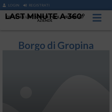
LOGIN
REGISTRATI
LAST MINUTE A 360°
OFFERTE E LAST MINUTE PER IL TURISIMO ED
AZIENDE
Borgo di Gropina