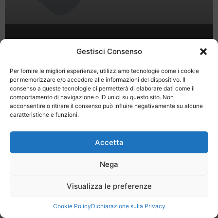
Pienza, la Regina della Val d’Orcia
Gestisci Consenso
Per fornire le migliori esperienze, utilizziamo tecnologie come i cookie
per memorizzare e/o accedere alle informazioni del dispositivo. Il
consenso a queste tecnologie ci permetterà di elaborare dati come il
comportamento di navigazione o ID unici su questo sito. Non
acconsentire o ritirare il consenso può influire negativamente su alcune
caratteristiche e funzioni.
Last Minute
Regolamento
Mission
Registrati
Contatti
Accetta
SPECIALE LAST MINUTE - SH WEB
Nega
Visualizza le preferenze
Cookie Policy
Dichiarazione sulla Privacy