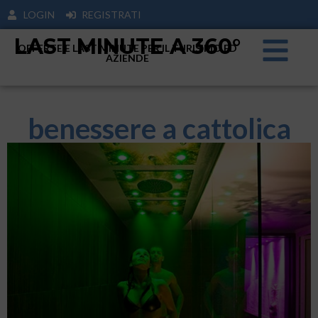
LOGIN
REGISTRATI
LAST MINUTE A 360°
OFFERTE E LAST MINUTE PER IL TURISIMO ED
AZIENDE
benessere a cattolica