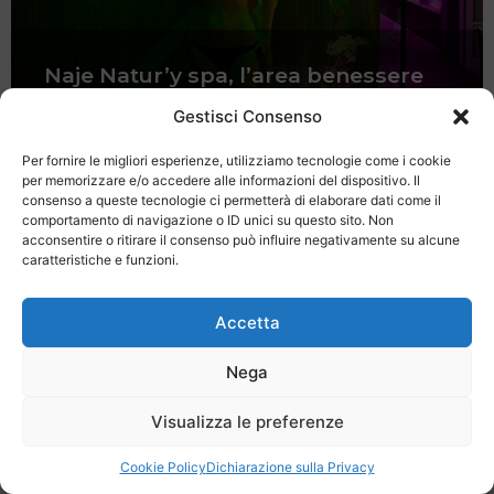
Naje Natur’y spa, l’area benessere
dell’Hotel Luxor Beach a Cattolica
Gestisci Consenso
Per fornire le migliori esperienze, utilizziamo tecnologie come i cookie
per memorizzare e/o accedere alle informazioni del dispositivo. Il
consenso a queste tecnologie ci permetterà di elaborare dati come il
comportamento di navigazione o ID unici su questo sito. Non
acconsentire o ritirare il consenso può influire negativamente su alcune
caratteristiche e funzioni.
Last Minute
Regolamento
Mission
Registrati
Contatti
Accetta
SPECIALE LAST MINUTE - SH WEB
Nega
Visualizza le preferenze
Cookie Policy
Dichiarazione sulla Privacy