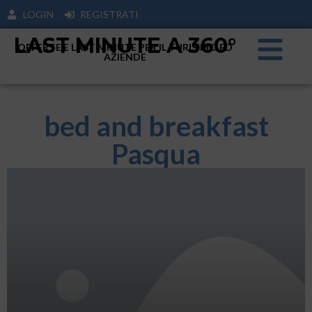
LOGIN
REGISTRATI
LAST MINUTE A 360°
OFFERTE E LAST MINUTE PER IL TURISIMO ED
AZIENDE
bed and breakfast
Pasqua