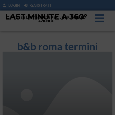
LOGIN
REGISTRATI
LAST MINUTE A 360°
OFFERTE E LAST MINUTE PER IL TURISIMO ED
AZIENDE
b&b roma termini