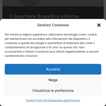
Il Quartiere Esquilino a Roma.
Tradizione, ma non troppo.
Gestisci Consenso
Per fornire le migliori esperienze, utilizziamo tecnologie come i cookie
per memorizzare e/o accedere alle informazioni del dispositivo. Il
consenso a queste tecnologie ci permetterà di elaborare dati come il
comportamento di navigazione o ID unici su questo sito. Non
acconsentire o ritirare il consenso può influire negativamente su alcune
caratteristiche e funzioni.
Last Minute
Regolamento
Mission
Registrati
Contatti
Accetta
SPECIALE LAST MINUTE - SH WEB
Nega
Visualizza le preferenze
Cookie Policy
Dichiarazione sulla Privacy