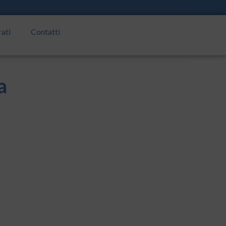
rati
Contatti
a