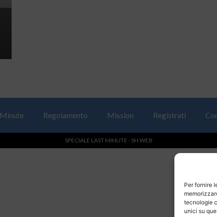
 Minute
Regolamento
Mission
Registrati
Con
SPECIALE LAST MINUTE - SH WEB
Per fornire 
memorizzare 
tecnologie c
unici su que