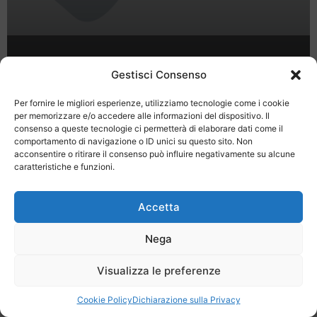
Spendi il tuo tempo in Abruzzo
Gestisci Consenso
Per fornire le migliori esperienze, utilizziamo tecnologie come i cookie
per memorizzare e/o accedere alle informazioni del dispositivo. Il
consenso a queste tecnologie ci permetterà di elaborare dati come il
comportamento di navigazione o ID unici su questo sito. Non
acconsentire o ritirare il consenso può influire negativamente su alcune
caratteristiche e funzioni.
Last Minute
Regolamento
Mission
Registrati
Contatti
Accetta
SPECIALE LAST MINUTE - SH WEB
Nega
Visualizza le preferenze
Cookie Policy
Dichiarazione sulla Privacy