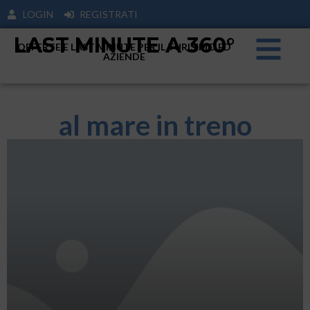
LOGIN
REGISTRATI
LAST MINUTE A 360°
OFFERTE E LAST MINUTE PER IL TURISIMO ED
AZIENDE
al mare in treno