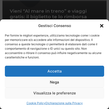
Vieni “Al mare in treno” e viaggi
gratis: il biglietto te lo rimborsa
l’hotel
Gestisci Consenso
Per fornire le migliori esperienze, utilizziamo tecnologie come i cookie
per memorizzare e/o accedere alle informazioni del dispositivo. Il
consenso a queste tecnologie ci permetterà di elaborare dati come il
comportamento di navigazione o ID unici su questo sito. Non
acconsentire o ritirare il consenso può influire negativamente su alcune
caratteristiche e funzioni.
Last Minute
Regolamento
Mission
Registrati
Contatti
Accetta
SPECIALE LAST MINUTE - SH WEB
Nega
Visualizza le preferenze
Cookie Policy
Dichiarazione sulla Privacy