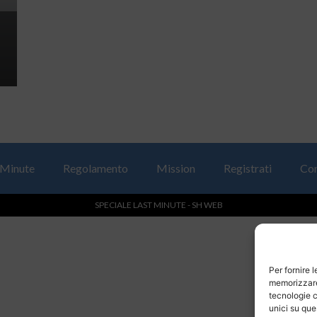
 Minute
Regolamento
Mission
Registrati
Con
SPECIALE LAST MINUTE - SH WEB
Per fornire 
memorizzare 
tecnologie c
unici su que