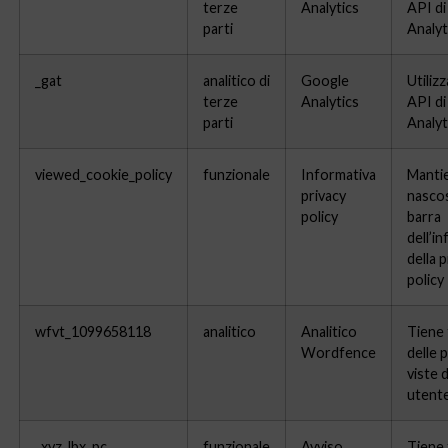
terze
Analytics
API d
parti
Analyt
_gat
analitico di
Google
Utilizz
terze
Analytics
API d
parti
Analyt
viewed_cookie_policy
funzionale
Informativa
Manti
privacy
nascos
policy
barra
dell’i
della 
policy
wfvt_1099658118
analitico
Analitico
Tiene 
Wordfence
delle 
viste 
utent
_xyz_lbx_pc
funzionale
Avviso
Tiene 