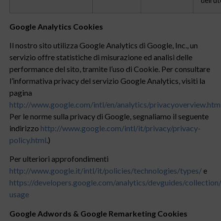
dell’u
Google Analytics Cookies
Il nostro sito utilizza Google Analytics di Google, Inc., un
servizio offre statistiche di misurazione ed analisi delle
performance del sito, tramite l’uso di Cookie. Per consultare
l’informativa privacy del servizio Google Analytics, visiti la
pagina
http://www.google.com/intl/en/analytics/privacyoverview.htm
Per le norme sulla privacy di Google, segnaliamo il seguente
indirizzo
http://www.google.com/intl/it/privacy/privacy-
policy.html
.)
Per ulteriori approfondimenti
http://www.google.it/intl/it/policies/technologies/types/
e
https://developers.google.com/analytics/devguides/collection/
usage
Google Adwords & Google Remarketing Cookies