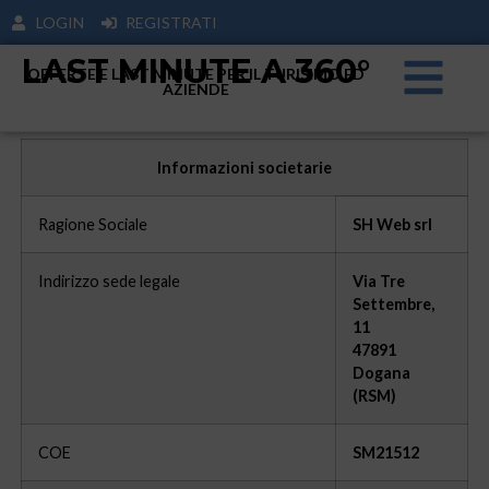
LOGIN
REGISTRATI
LAST MINUTE A 360°
OFFERTE E LAST MINUTE PER IL TURISIMO ED
AZIENDE
Informazioni societarie
Ragione Sociale
SH Web srl
Indirizzo sede legale
Via Tre
Settembre,
11
47891
Dogana
(RSM)
COE
SM21512