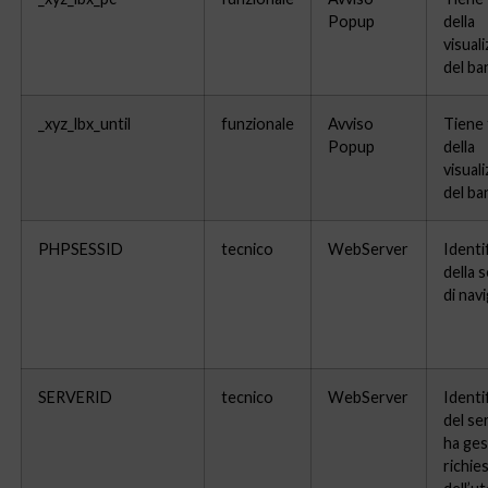
Popup
della
visual
del ba
_xyz_lbx_until
funzionale
Avviso
Tiene 
Popup
della
visual
del ba
PHPSESSID
tecnico
WebServer
Identi
della 
di nav
SERVERID
tecnico
WebServer
Identi
del se
ha ges
richie