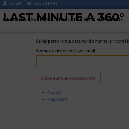
LOGIN
REGISTRATI
LAST MINUTE A 360°
OFFERTE E LAST MINUTE PER IL TURISIMO ED AZIENDE
Se hai perso la tua password o non te le ricordi i
Nome utente o indirizzo email
Ottieni una nuova password
Accedi
Registrati