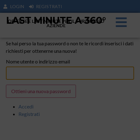
LOGIN
REGISTRATI
LAST MINUTE A 360°
OFFERTE E LAST MINUTE PER IL TURISIMO ED
AZIENDE
Se hai perso la tua password o non te le ricordi inserisci i dati
richiesti per ottenerne una nuova!
Nome utente o indirizzo email
Ottieni una nuova password
Accedi
Registrati