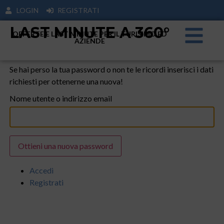
LOGIN
REGISTRATI
LAST MINUTE A 360°
OFFERTE E LAST MINUTE PER IL TURISIMO ED
AZIENDE
Se hai perso la tua password o non te le ricordi inserisci i dati
richiesti per ottenerne una nuova!
Nome utente o indirizzo email
Ottieni una nuova password
Accedi
Registrati